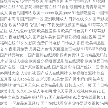
媒观看网站
综合日韩欧美
草逼网首页
国产日韩精品91
91视频
玖玖资源总站 日韩av无码aa 制服丝袜另类 91入口不用下 俺去也影视 福利
网站在线
69性影院
福利资源在线
91自拍最新网址
青青草国产
成人
黄色岛国网站
欧美一xxxxx
欧美gayv
91色情激情网
中国韩
社午夜影院 极品91白丝 欧美人人摸 深夜福利网址导航 51AV视频 97婷婷五
国日本高清
国产国产一区
亚洲欧洲成人
日韩在线
久久国产影视
综合
欧美69潮喷
伦理片app下载
激情视频国产精品
91草莓久草
月天 国产aa麻豆 久久绯色 欧美性爱一区区 深夜影院 亚洲第一导航 91色色
超碰
成人性爱aa影院
欧美性爱插插
欧美日韩色黄片
91草莓影
院
午夜电影网久久
国产丝袜美女
国产精彩视频
操碰视屏
国产
福利视频 91产精品 超碰碰人妻 国产美女自在线 久草热大香蕉 99在线视频福
福利在线
91久久影院
免费日韩电影
日韩成人影视
欧美精品性
交
午夜宅男免费
另类亚洲色情
家庭乱伦理电影
91草B草B视频
利 久草资源色 欧美在一区 微拍福利91 自拍第39页 成人片大香蕉 狼友福利
国产精品熟女一
国产巨乳在线观看
四虎免费91
国内精品无码短
片
超碰成人操操
欧美猛交视频
西瓜影院在线观看
欧美做受日韩
在线 欧亚一本视频 四虎视屏 影音先锋青青草 www东京热 国产av原创 激情
国产在线一
国产原创视频在线
国产视频高清
国产丝袜一区
黄色
av网址大全
人妻乱视
国产成人在线网站
久草视频资源站
综合
影院A片 蜜芽成人网站 日本国产精品三级 影音先锋三级 变态91 国产天天干
五月香
成人app在线
四虎试看
91男女
国产男小鲜肉同
福利影
院网站
激情五月天色色
欧美极品电影
日韩成人第一页
国产日韩
天天色 免费一卡二卡 熟女人妻影音先锋 伊人影院大香蕉 99超碰最新地址 大
欧美电影
久久机热
成人午夜网
黄色天堂男人
操视频免费91
日
韩中文在线
精品中的精品
97国产精品视频
91美女在线视频
51
香蕉久草 精东91 欧美偷拍色图 色色丁香五月婷婷 一区二区网站 91人妻人妻
欧美
一区精品麻豆经典
国产在线观看资源
波多野洁衣视频
污网