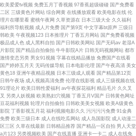
欧美爱爱tv视频
免费五月丁香视频
97香蕉超级碰碰
国产免费看
二区
三级黄色片网站
综合网黄
在线播放观看
欧美电影在线
伦
理片在哪里看
蜜桃午夜网
久草资源在
日本三级大全
久久福利
福利所导航视频
成人片免费
国产第9页
中文字幕bt原声
三级日
韩欧美
午夜视频123
日本推理片
丁香五月网站
国产免费看视频
极品成人色
成人黑料自拍
国产日韩欧美网站
国产无码av
老湿A
片影院
国产精品自拍偷拍
牛牛影院A片
日韩无码视频网站
都市
激情变态另类
男女91视频
字幕在线精品播放
免费国产在线看
国产婷婷五月天
无码传媒导航
日本电影伦理
国产午夜高清
美女
黄色18
亚洲午夜精品视频
日本三级成人观看
国产精品第12页
日韩午夜场
成人视频高清免费
伦理在线影视
成人三级视频在线
91理论片
欧美日韩性爱福利
av午夜探花福利
精品毛片
久久叉
叉
另类人妖视频
欧美熟妇穴视频
丁香五月V国产
日韩黄色网址
豆花福利视频
轮理片自拍偷拍
日韩欧美美女视频
欧美A级黄色
影院
丁香影视五月花
福利视频电影久久
污污污污免费
91金典
免费
欧美三级日本
成人在线吃瓜网站
成人岛国影院
成人动漫二
区三区
久草在线最新
日韩精品推荐
国产精品一区自拍
男人天堂
a片123
另类视频欧美
国产在线直播
亚洲卡一卡二
成人在线免