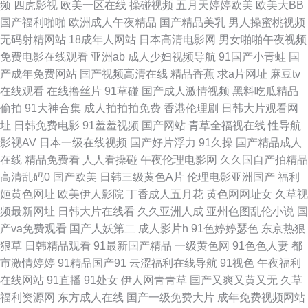
频
四虎影视
欧美一区在线
操碰视频
五月天婷婷欧美
欧美大BB
AV狼友社区论坛 久久人妻精品 无码色导航 97操在线视频 福利社之免费区
国产福利啪啪
欧洲成人午夜精品
国产精品美乳
男人操蜜桃视频
无码射精网站
18成年人网站
日本高清电影网
男女啪啪午夜视频
久草福利资源网 日本电影一级黄 亚洲性爱欧美 成人AV三级传媒 美女91网站
免费电影在线观看
亚洲ab
成人少妇视频导航
91国产小青蛙
国
产成年免费网站
国产视频高清在线
精品香蕉
求a片网址
麻豆tv
黑丝 午夜福利男女 91视频网址入囗 国产高清免费视频 免费h日韩欧美 五月
在线观看
在线撸丝片
91草碰
国产成人激情视频
黑料吃瓜精品
偷拍
91大神合集
成人拍拍拍免费
香港伦理剧
日韩大片观看网
丁香大香蕉 91久久一 成人香蕉在线播放 麻豆老熟女 天堂情色 91观看国产白
址
日韩免费电影
91羞羞视频
国产网站
青草全福视在线
性导航
影视AV
日本一级在线视频
国产好片浮力
91久操
国产精品成人
丝 超碰在线操香蕉 九一在線觀看 日本熟女自慰 WWW嫩逼91 欧美成人干 亚
在线
精品免费看
人人看操碰
午夜伦理电影网
久久国自产拍精品
高清乱码0
国产欧美
日韩三级黄色A片
伦理电影亚洲国产
福利
洲有码av在线 超碰人人大 女同伦理片 伊人成人在线观看 超碰人人做爱 久久
姬黄色网址
欧美伊人影院
丁香成人五月花
黄色网网址女
久草视
频最新网址
日韩大片在线看
久久亚洲人成
亚州色图乱伦小说
国
精品网站免费 日韩午夜伦 91n免费处女 超碰97人人调教 久草老司机 视频在
产va免费观看
国产人妖第二
成人影片h
91色婷婷瑟色
东京热狠
狠草
日韩精品观看
91最新国产精品
一级黄色网
91色色人妻
都
线91 91网站做爱 国产传媒不卡 蜜桃网性爱 天天射婷婷操 91学生妹 国产盗
市激情婷婷
91精品国产91
云涩福利在线导航
91视色
午夜福利
在线网站
91直播
91处女
伊人网青青草
国产又爽又黄又无
久草
摄1区 欧亚肏屄视频 先锋影音无码 97福利社视频 韩国伦理av 日本www 3级
福利资源网
东方成人在线
国产一级免费大片
成年免费视频网站