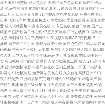
幕无码
97日穴网
成人免费在线
精品国产免费观看
国产不卡高
费看 91黄免费 国产精品淫秽视频 欧美性交在线 91人人操人人爽 激情桃色操
清
91av在线播放
91制作传媒
岛国av资源
超碰91资源
国产乱一
乱二乱三
日韩美女直播
91尤物69
蜜桃午夜激情
免费伦理电影
婷婷五月天网 AV美女网址 精品成人 日韩无码影视城 91色导 国产区一区二
日本电影伦理片
黄瓜视频成人
性爱婷婷
爱豆在线看
麻豆影院爱
爱
成人软件视频
午夜宅男在线
91专区在线
狠狠干欧美
国产三
久久 人人干超碰 草草影院三区四区 青青草国产欧美 超碰碰人人 午夜影院男
级国产
国产欧美日韩在线
97五月天婷婷
日韩在线网
91福利社
视频
福利导航
A片三级网站
久草视频8
香蕉APP污视频
艹艹艹
人天堂
插逼
国产精品五月天
狠狠操欧美性爱
国产绝色精品
精品孕妇无
码视频
午夜A片三级片
天美果冻传媒
久久国产成人精品
精品93
久久久
日本人妖射精
学生妹avav
国产熟女视频在线
乱伦第一
页
韩日视频
高清国产剧观看
人妻少妇视频二区
成人无码高清毛
片
亚洲av激情电影
午夜导航在线
国内主播第一页
国产高清电
影网址
91社区论坛
免费网站黄色在线
久久偷拍高清亚洲
91午
夜在线免费
亚洲精品第五页
麻豆网站在线观看
91精选国产
国
产精品亚洲
黄色三级成年
五月天婷婷爱
国产不卡小视频
AV色
哟哟
亚洲天堂丁香五月
91社网
美女视频黄全免费
国产精品第
一页国
另类区另类欧美
欧美色图乱伦小说
免费成人软件
黄色网
址视频播放
国产日产美产精品
成人午夜视频
伦理视频网站
黄色