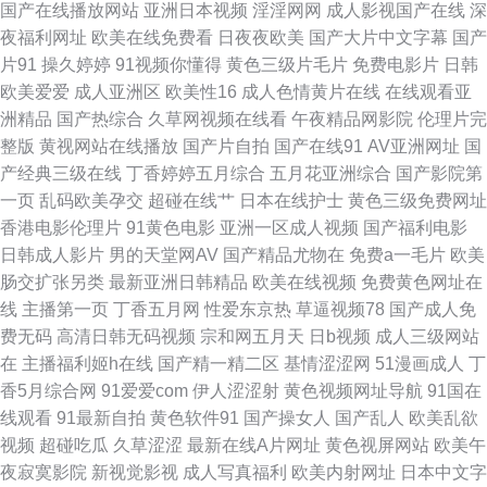
国产在线播放网站
亚洲日本视频
淫淫网网
成人影视国产在线
深
片网址 超碰97在线资源 精品天天干天天 人人摸人人干人人 伊人狠狠 www
夜福利网址
欧美在线免费看
日夜夜欧美
国产大片中文字幕
国产
片91
操久婷婷
91视频你懂得
黄色三级片毛片
免费电影片
日韩
日日 韩国无码三级片a 日本一道本 综合网爱豆 成人剧场a深夜看 久草免费福
欧美爱爱
成人亚洲区
欧美性16
成人色情黄片在线
在线观看亚
洲精品
国产热综合
久草网视频在线看
午夜精品网影院
伦理片完
利 午夜久色 www艹 后入少妇一线天 日本中文字幕A片 91p在线论坛 抖阴福
整版
黄视网站在线播放
国产片自拍
国产在线91
AV亚洲网址
国
产经典三级在线
丁香婷婷五月综合
五月花亚洲综合
国产影院第
利 青娱乐打炮 91精品视频免费 国产精品久久97 欧美理论片 亚洲另类文学
一页
乱码欧美孕交
超碰在线艹
日本在线护士
黄色三级免费网址
香港电影伦理片
91黄色电影
亚洲一区成人视频
国产福利电影
操碰久久 九九re精品 日本a黄 亚洲影院成人在线 超碰大香蕉97 老司机午夜
日韩成人影片
男的天堂网AV
国产精品尤物在
免费a一毛片
欧美
肠交扩张另类
最新亚洲日韩精品
欧美在线视频
免费黄色网址在
成人 午夜vv福利 AV东方无码 韩国三级视频网站 日屄导航 91rp爆 成人轮奸
线
主播第一页
丁香五月网
性爱东京热
草逼视频78
国产成人免
费无码
高清日韩无码视频
宗和网五月天
日b视频
成人三级网站
合集网 久久香蕉草久久 色婷婷激情网 91色情直播 国产偷自拍 深夜福利导航
在
主播福利姬h在线
国产精一精二区
基情涩涩网
51漫画成人
丁
香5月综合网
91爱爱com
伊人涩涩射
黄色视频网址导航
91国在
在线 91丝袜爱搞搞 狠狠日狠狠干 日本蜜桃综合网 自拍国内 超碰人人草51
线观看
91最新自拍
黄色软件91
国产操女人
国产乱人
欧美乱欲
视频
超碰吃瓜
久草涩涩
最新在线A片网址
黄色视屏网站
欧美午
久草热久操 日韩女优无码a 91午夜黄色影院 韩国激情视频网站 日韩精品免
夜寂寞影院
新视觉影视
成人写真福利
欧美内射网址
日本中文字