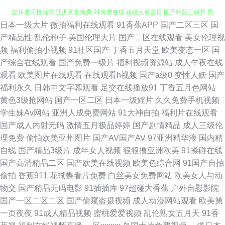
日本一级大片
微拍福利在线观看
91香蕉APP
国产二区三区
国
91免费破处 91高清无码电影 超碰自拍人人 极品白丝网站 免费在线观看污 青
产精品性
乱伦种子
美国伦理大片
国产二区在线观看
美女伦理视
频
福利偷拍小视频
91社区国产
丁香五月天堂
欧美变态一区
国
娱乐老司机分类 亚洲天堂免费 91免费在线 超碰人妻主页 国产精品三级片 男
产综合在线观看
国产免费一级片
福利视频资源站
成人午夜在线
观看
欧美图片在线观看
在线观看h视频
国产a级0
变性人妖
国产
女曰逼 日韩插插插色 伊人青青草视频 变态另类无码 国产转区 蜜桃91亚洲精
福利永久
日韩中文字幕观看
足交在线播放91
丁香五月色网站
黄色3级抢网站
国产一区二区
日本一级婬片
久久免费手机视频
选 日韩A级 一区二区理论片 AV限制级影院 国产第一码页 狼友福利群 欧美熟
学生妹Av网站
亚洲人成免费网站
91大神自拍
福利片在线观看
国产成人内射无码
激情五月极品婷婷
国产剧情精品
成人三级伦
妇激情 日本色官网在线 伊人精品福利 91熟女网站 福利免费亚洲天堂 狠狠草
理免费
偷怕欧美亚州图片
国产AV国产AV
97亚洲精华液
国内精
自线
国产精品3级片
成年女人视频
狠狠撸亚洲欧美
91操碰在线
夜夜撸 欧美人兽另类 日韩福利网站 天美mv二三入口 中文字幕熟女青草 99
国产高清精品二区
国产欧美在线视频
欧美色综合网
91国产自拍
偷拍
香蕉911
花蝴蝶看片免费
白丝美女免费网站
欧美女人与动
色色伦 国产三级片视频 久草美女视频 欧美另类性交 视频综合久 综合另类入
物交
国产精品无码电影
91插插库
97超碰大香蕉
户外自慰影院
国产一区二区二区
国产偷窥盗摄视频
成人动漫网站观看
欧美第
口AV 狼友伊人青青草 欧美性爱直播 五月天色人妻 亚洲影院午夜影院 91视
一页夜夜
91成人精品视频
蜜桃爱爱视频
乱伦熟女五月天
91香