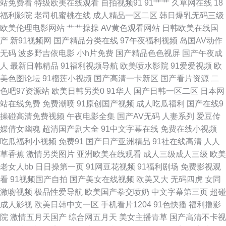
站免费看
特级欧美在线观看
自拍视频91
91艹艹
久草网在线
18
超碰想玩玩 久草福利导航官网 日韩AV操 亚洲伪娘av网站 97午夜福利影院
福利影院
老司机蜜桃在线
成人精品一区二区
韩日爆乳无码三级
欧美伦理电影网站
艹艹操操
AV黄色观看网站
日韩欧美在线国
国产在线欧 女同在线观看 丝袜美腿中文字幕 足交视频网站 AV韩日 国产精品
产
新91视频网
国产精品分类在线
97午夜福利视频
岛国AV动作
无码
波多野吉依电影
小h片免费
国产精品色色视屏
国产午夜成
一页二页 免费试看网 超碰少妇 99爱99操 国产精品爽歪歪 久久大香蕉物业
人
最新日韩精品
91福利视频导航
欧美喷水影院
91爱爱视频
欧
美色图论坛
91榴莲小视频
国产高清一卡新区
国产看片资源
二
人人操在线观看 午夜福利艹牛B 91免费看片天堂 成人一级影片 九一在线免
色吧97资源站
欧美日韩另类0
91华人
国产日韩一区二区
日本网
站在线免费
免费潮喷
91原创国产视频
成人吃瓜福利
国产在线9
费看 欧美在线A片 午夜激情AV 91福利在线观看 wwwav黄色 国产ts豆花 久
操碰高清免费视频
午夜电影全集
国产AV无码
人妻系列
爱豆传
媒倩女幽魂
超清国产剧大全
91中文字幕在线
免费在线小视频
久大香蕉网 97操97搞 狼友激情综合国产 影音成人视频 福利社三分钟 青娱乐
吃瓜福利小视频
免费91
国产日产亚洲精品
91社在线高清
人人
草香蕉
激情另类图片
亚洲欧美在线观看
成人三级成人三级
欧美
吧 午夜欧美毛 91资源在线播放 丁香7月大香蕉 加勒比无码电影 欧美色网网
老女人bb
日日操第一页
91网豆花视频
91福利剧场
免费影视观
看
91视频国产自拍
国产美女在线视频
欧美又大
无码四虎
女同
址 深夜影院a 91超碰丁香 变态另类性爱av 国产精品在线久久 蜜桃性爱 日韩
激吻视频
极品性爱导航
欧美国产拳交喷奶
中文字幕第三页
超碰
成人影视
欧美日韩中文一区
手机看片1204
91色快播
福利撸影
淫色网 在线v国产 av老司机亚洲 国产视频第20页 青青艹大香蕉 亚洲ts另类
院
激情五月天国产
综合网五月天
美女主播青草
国产高清不卡视