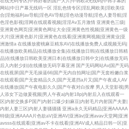
在线无码专区|中韩好看的国产大片|中韩欧a无线码|中韩字幕的
网站|中日产幕无线码一区
淫乱色情专区|淫乱网欧美|淫欧美综
合|淫炮福利av导航|淫色AV导航|淫色动漫导航|淫色人妻导航|淫
色淫色影视|淫网在线观看视频|淫淫Av五月激情
亚洲黄色三级|
亚洲黄色网页|亚洲黄色网址大全|亚洲黄色性视频|亚洲黄色一级
大片|亚洲黄色影片|亚洲黄色在线看|亚洲黄网视频|亚洲黄业|亚
洲激情a
在线播放蜜桃麻豆精东AV|在线播放免费人成视频无码|
在线播放欧美精品|在线播放全集|在线播放日韩|在线播放日韩精
品|在线播放日韩欧美亚洲日本|在线播放日韩中文|在线播放无码
后入内射少妇|在线播放无码字幕亚洲
国产无码网站Av|国产无码
在线视屏|国产无毛操逼66|国产无内自拍网址|国产无套粉嫩白浆
在线观看|国产无套精品久久|国产无遮挡a片又|国产午夜成人AV
在线播放|国产午夜电影久久|国产午夜对白按摩
男人天堂影视|男
人添女下边做爰视频|男人午夜a|内射18p|内射后入在线观看一
区|内射交换多P国产|内射口爆少妇麻豆|内射毛片内射国产夫妻|
内射人妻三区|内射人妻骚骚骚
亚洲a永久无码精品|亚洲AAAAA
特级|亚洲AAAA片色欲aV|亚洲AV|亚洲āv|亚洲avav天堂网|亚洲
avsss在线观看|亚洲av不卡在线看|亚洲AV成人精品日韩一区|亚