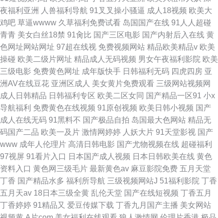
夜福利亚洲
人兽福利导航
91叉叉操小骚逼
成人18视频
欧美大
鸡吧
草逼wwww
久草福利免费试看
岛国国产在线
91人人超碰
青青
美女白丝18禁
91肏比
国产三区电影
国产内射后入在线
黄
色网址网站网址
97超在线视
免费视频网站
精品欧美精品v
欧美
操碰
欧美二级片网址
精品成人无码视频
男女午夜福利影院
欧美
三级电影
免费黄色网址
成年版快手
日韩福利无码
四虎四房
亚
洲AV在线豆花
亚洲区成人
美女黄片免费观看
三级网站视频网
成人日韩精品
日韩福利专区
欧美二区女同
国产精品一区91
小x
导航福利
免费黄色在线视频
91原创视频
欧美日韩小视频
国产
成人在线无码
91黑料不
国产极品自拍
岛国最大色网站
精品无
码国产二品
欧美一及片
激情网婷婷
人妖大片
91天堂影视
国产
www
成年人伦理片
高清日韩电影
国产尤物视频在线
超碰福利
97视屏
91看片入口
日本国产成人视频
日本日韩欧美在线
黄色
资料入口
黄色网三级毛片
最新黄色av
麻豆影院免费
五月天堂
丁香
国产精品水多
福利所导航
三级视频网站J
51福利影院
丁香
五月天av
18日本三级全黄
乱伦天堂
国产在线短视频
丁香五月
丁香婷婷
91精品又
爱豆传媒下载
丁香九月国产主播
美女网站
视频黄
A片com
美女福利在线观看
狼人激情网
伦理片香港
极品