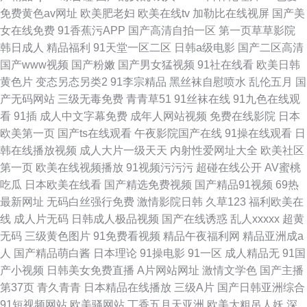
免费黄色av网址
欧美肥老妇
欧美在线tv
加勒比在线视屏
国产美
女在线免费
91香蕉污APP
国产高清自拍一区
第一页草草影院
韩日成人
精品福利
91天堂一区二区
日韩a级电影
国产二区高清
国产www视频
国产粉嫩
国产男女猛视频
91社在线看
欧美日韩
黄色片
变态另态另类2
91李宗精品
黑丝袜自慰喷水
乱伦五月
国
产无码网站
三级无毒免费
青青草51
91丝袜在线
91九色在线观
看
91插
成人中文字幕免费
成年人网站视频
免费在线影院
日本
欧美第一页
国产ts在线观看
午夜影院国产在线
91操在线观看
日
韩在线播放视频
成人大片一级天天
内射性爱网址大全
欧美社区
第一页
欧美在线视频播放
91视频污污污
超碰在线公开
AV蜜桃
吃瓜
日本欧美在线看
国产精选免费视频
国产精品91视频
69热
最新网址
无码白丝强行免费
激情影院日韩
久草123
福利欧美在
线
成人片无码
日韩成人极品视频
国产在线诱惑
乱人xxxxx
超黄
无码
三级黄色图片
91免费看视频
精品午夜福利网
精品亚洲成a
人
国产精品萌白酱
日本理论
91操电影
91一区
成人精品无
91国
产小视频
日韩美女免费直播
A片网站网址
激情文学色
国产主播
第37页
青久青青
日本精品在线播放
三级A片
国产日韩亚洲综合
91短视频网站
欧美骚网站
丁香五月天亚洲
欧美大粗吊人妖
深