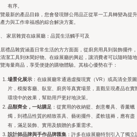
有序。
瀏覽最新的產品目錄，您會發現辦公用品正從單一工具轉變為提
生產力與工作幸福感的綜合解決方案。
二、 家居雜貨在線展廳：品質生活觸手可及
家居禮品雜貨涵蓋日常生活的方方面面，從廚房用具到裝飾擺件
從清潔工具到休閑好物。在線展廳的興起，讓消費者可以隨時隨
瀏覽海量商品，享受便捷的購物體驗。其核心優勢在于：
場景化展示
：在線展廳常通過虛擬現實（VR）或高清全景圖
片，模擬客廳、臥室、廚房等真實場景，直觀呈現產品在實
環境中的效果，幫助用戶更好地決策。
品類齊全，一站購足
：從實用的收納籃、創意餐具、香薰蠟
燭，到禮品性質的精致茶具、藝術擺件、柔軟毯褥，應有盡
有，滿足裝飾、實用及饋贈的多重需求。
設計師品牌與手作品牌匯集
：許多在線展廳特別引入了獨立