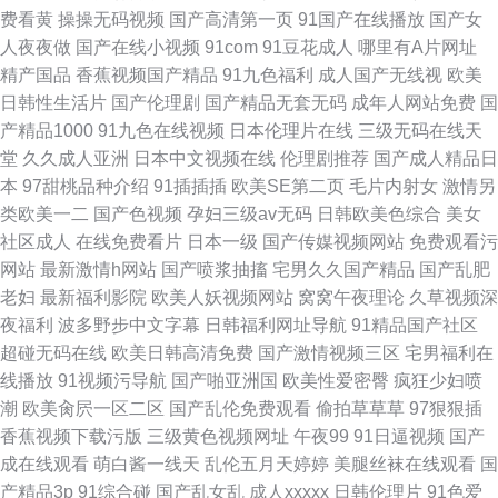
费看黄
操操无码视频
国产高清第一页
91国产在线播放
国产女
人夜夜做
国产在线小视频
91com
91豆花成人
哪里有A片网址
精产国品
香蕉视频国产精品
91九色福利
成人国产无线视
欧美
日韩性生活片
国产伦理剧
国产精品无套无码
成年人网站免费
国
产精品1000
91九色在线视频
日本伦理片在线
三级无码在线天
堂
久久成人亚洲
日本中文视频在线
伦理剧推荐
国产成人精品日
本
97甜桃品种介绍
91插插插
欧美SE第二页
毛片内射女
激情另
类欧美一二
国产色视频
孕妇三级av无码
日韩欧美色综合
美女
社区成人
在线免费看片
日本一级
国产传媒视频网站
免费观看污
网站
最新激情h网站
国产喷浆抽搐
宅男久久国产精品
国产乱肥
老妇
最新福利影院
欧美人妖视频网站
窝窝午夜理论
久草视频深
夜福利
波多野步中文字幕
日韩福利网址导航
91精品国产社区
超碰无码在线
欧美日韩高清免费
国产激情视频三区
宅男福利在
线播放
91视频污导航
国产啪亚洲国
欧美性爱密臀
疯狂少妇喷
潮
欧美肏屄一区二区
国产乱伦免费观看
偷拍草草草
97狠狠插
香蕉视频下载污版
三级黄色视频网址
午夜99
91日逼视频
国产
成在线观看
萌白酱一线天
乱伦五月天婷婷
美腿丝袜在线观看
国
产精品3p
91综合碰
国产乱女乱
成人xxxxx
日韩伦理片
91色爱