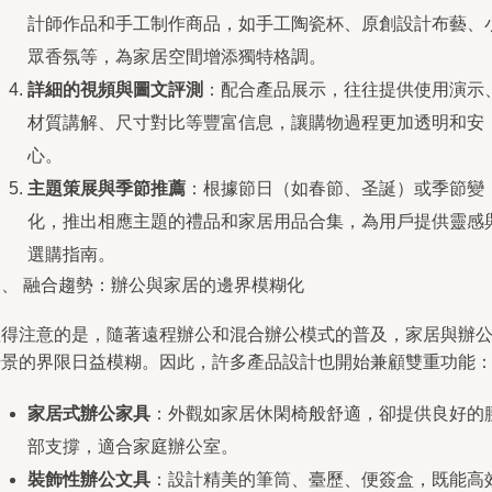
計師作品和手工制作商品，如手工陶瓷杯、原創設計布藝、
眾香氛等，為家居空間增添獨特格調。
詳細的視頻與圖文評測
：配合產品展示，往往提供使用演示
材質講解、尺寸對比等豐富信息，讓購物過程更加透明和安
心。
主題策展與季節推薦
：根據節日（如春節、圣誕）或季節變
化，推出相應主題的禮品和家居用品合集，為用戶提供靈感
選購指南。
三、 融合趨勢：辦公與家居的邊界模糊化
值得注意的是，隨著遠程辦公和混合辦公模式的普及，家居與辦
場景的界限日益模糊。因此，許多產品設計也開始兼顧雙重功能
家居式辦公家具
：外觀如家居休閑椅般舒適，卻提供良好的
部支撐，適合家庭辦公室。
裝飾性辦公文具
：設計精美的筆筒、臺歷、便簽盒，既能高