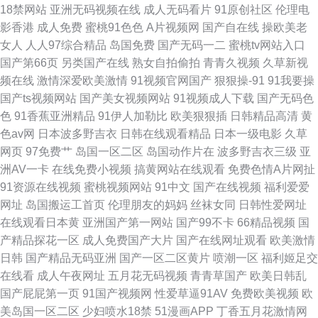
18禁网站
亚洲无码视频在线
成人无码看片
91原创社区
伦理电
影香港
成人免费
蜜桃91色色
A片视频网
国产自在线
操欧美老
女人
人人97综合精品
岛国免费
国产无码一二
蜜桃tv网站入口
国产第66页
另类国产在线
熟女自拍偷拍
青青久视频
久草新视
频在线
激情深爱欧美激情
91视频官网国产
狠狠操-91
91我要操
国产ts视频网站
国产美女视频网站
91视频成人下载
国产无码色
色
91香蕉亚洲精品
91伊人加勒比
欧美狠狠插
日韩精品高清
黄
色av网
日本波多野吉衣
日韩在线观看精品
日本一级电影
久草
网页
97免费艹
岛国一区二区
岛国动作片在
波多野吉衣三级
亚
洲AV一卡
在线免费小视频
搞黄网站在线观看
免费色情A片网扯
91资源在线视频
蜜桃视频网站
91中文
国产在线视频
福利爱爱
网址
岛国搬运工首页
伦理朋友的妈妈
丝袜女同
日韩性爱网址
在线观看日本黄
亚洲国产第一网站
国产99不卡
66精品视频
国
产精品探花一区
成人免费国产大片
国产在线网址观看
欧美激情
日韩
国产精品无码亚洲
国产一区二区黄片
喷潮一区
福利姬足交
在线看
成人午夜网址
五月花无码视频
青青草国产
欧美日韩乱
国产屁屁第一页
91国产视频网
性爱草逼91AV
免费欧美视频
欧
美岛国一区二区
少妇喷水18禁
51漫画APP
丁香五月花激情网