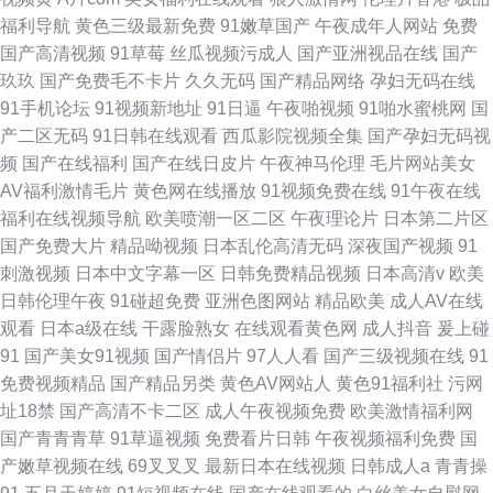
福利导航
黄色三级最新免费
91嫩草国产
午夜成年人网站
免费
国产高清视频
91草莓
丝瓜视频污成人
国产亚洲视品在线
国产
玖玖
国产免费毛不卡片
久久无码
国产精品网络
孕妇无码在线
91手机论坛
91视频新地址
91日逼
午夜啪视频
91啪水蜜桃网
国
产二区无码
91日韩在线观看
西瓜影院视频全集
国产孕妇无码视
频
国产在线福利
国产在线日皮片
午夜神马伦理
毛片网站美女
AV福利激情毛片
黄色网在线播放
91视频免费在线
91午夜在线
福利在线视频导航
欧美喷潮一区二区
午夜理论片
日本第二片区
国产免费大片
精品呦视频
日本乱伦高清无码
深夜国产视频
91
刺激视频
日本中文字幕一区
日韩免费精品视频
日本高清v
欧美
日韩伦理午夜
91碰超免费
亚洲色图网站
精品欧美
成人AV在线
观看
日本a级在线
干露脸熟女
在线观看黄色网
成人抖音
爰上碰
91
国产美女91视频
国产情侣片
97人人看
国产三级视频在线
91
免费视频精品
国产精品另类
黄色AV网站人
黄色91福利社
污网
址18禁
国产高清不卡二区
成人午夜视频免费
欧美激情福利网
国产青青青草
91草逼视频
免费看片日韩
午夜视频福利免费
国
产嫩草视频在线
69叉叉叉
最新日本在线视频
日韩成人a
青青操