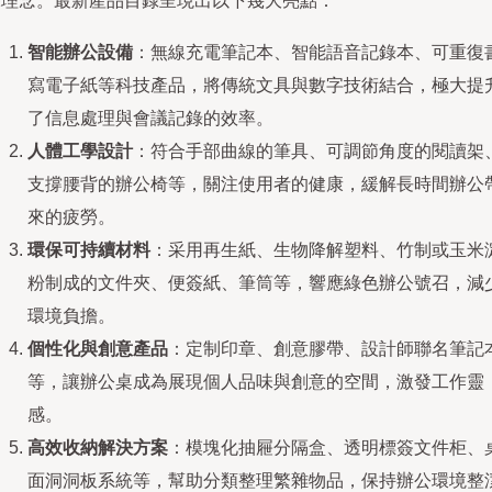
保理念。最新產品目錄呈現出以下幾大亮點：
智能辦公設備
：無線充電筆記本、智能語音記錄本、可重復
寫電子紙等科技產品，將傳統文具與數字技術結合，極大提
了信息處理與會議記錄的效率。
人體工學設計
：符合手部曲線的筆具、可調節角度的閱讀架
支撐腰背的辦公椅等，關注使用者的健康，緩解長時間辦公
來的疲勞。
環保可持續材料
：采用再生紙、生物降解塑料、竹制或玉米
粉制成的文件夾、便簽紙、筆筒等，響應綠色辦公號召，減
環境負擔。
個性化與創意產品
：定制印章、創意膠帶、設計師聯名筆記
等，讓辦公桌成為展現個人品味與創意的空間，激發工作靈
感。
高效收納解決方案
：模塊化抽屜分隔盒、透明標簽文件柜、
面洞洞板系統等，幫助分類整理繁雜物品，保持辦公環境整