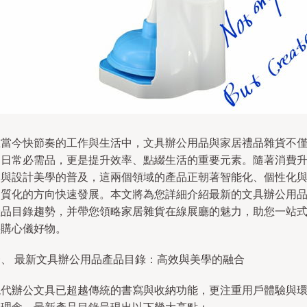
在當今快節奏的工作與生活中，文具辦公用品與家居禮品雜貨不
是日常必需品，更是提升效率、點綴生活的重要元素。隨著消費
級與設計美學的普及，這兩個領域的產品正朝著智能化、個性化
品質化的方向快速發展。本文將為您詳細介紹最新的文具辦公用
產品目錄趨勢，并帶您領略家居雜貨在線展廳的魅力，助您一站
采購心儀好物。
一、 最新文具辦公用品產品目錄：高效與美學的融合
現代辦公文具已超越傳統的書寫與收納功能，更注重用戶體驗與