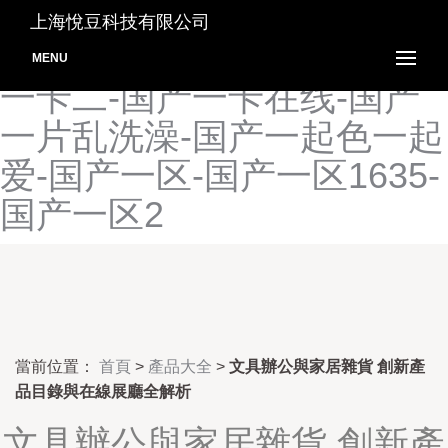
国产一级生活片-国产一级淫
上海悅豆科技有限公司
片-国产一级在线播放-国产
MENU
一卡二-国产一卡在线-国产
一片乱洗澡-国产一起色一起
爱-国产一区-国产一区1635-
国产一区2
當前位置：
首頁
>
產品大全
>
文具辦公與家居雜貨 創新產
品目錄與在線展廳全解析
文具辦公與家居雜貨 創新產