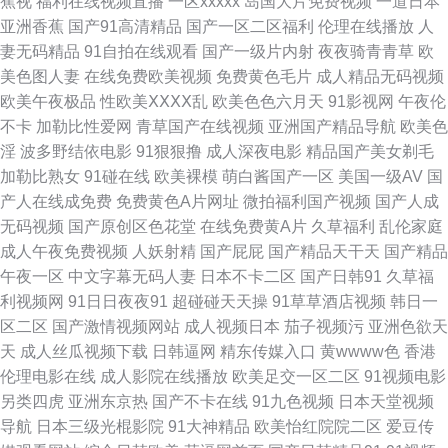
蕉视
福利在线视频直播
一区xxxxx
岛国大片免费视频
一道日本
频地址 AV先锋影音巨乳 成人另类天堂 国产性对白 麻豆一区二区 人人操人人
亚洲香蕉
国产91高清精品
国产一区二区福利
伦理在线播放
人
妻无码精品
91自拍在线观看
国产一级片内射
夜夜骑青青草
欧
草 涩涩AV 91国产丝袜 超碰最新网址 国产91看 后入jk白丝 老湿机69 欧美日
美色图人妻
在线免费欧美视频
免费黄色毛片
成人精品无码视频
欧美午夜极品
性欧美ⅩⅩⅩⅩ乱
欧美色色六月天
91影视网
午夜伦
P 午夜福利一区二区 91在线美脚丝袜 传媒AV导航 韩国无码H片 免费mv观看
不卡
加勒比性爱网
青草国产在线视频
亚洲国产精品导航
欧美色
淫
波多野结依电影
91狠狠撸
成人深夜电影
精品国产美女剃毛
入口 欧洲美色sss 熟女视频一区 自慰自拍 成人毛片网址 黑料网线路一二三
加勒比熟女
91碰在线
欧美裸模
萌白酱国产一区
美国一级AV
国
产人在线成免费
免费黄色A片网址
微拍福利国产视频
国产人成
欧美成人免费 日韩无遮挡免费 伊人VA导航站 91无码超碰爱搞 ts人妖交友网
无码视频
国产原创区色花堂
在线免费黄A片
久草福利
乱伦家庭
成人午夜免费视频
人妖射精
国产屁屁
国产精品天干天
国产精品
站 导航色AVVV 韩国午夜AV 欧美成人α 天天撸天天操 91黑丝无码 ts伪娘xxx
午夜一区
中文字幕无码人妻
日本不卡二区
国产日韩91
久草福
利视频网
91日日夜夜91
超碰碰天天操
91草草酒店视频
韩日一
丁香怡红院午夜 国产日日夜夜 九九99热 免费色网 人妖66AV 亚洲成人小说
区二区
国产激情视频网站
成人视频日本
茄子视频污
亚洲色欲天
天
成人丝瓜视频下载
日韩逼网
精东传媒入口
黄wwww色
香港
网址 91熟女免费视频 wwwav麻豆网 国产精品日日夜夜 狼窝AV专区 青青操
伦理电影在线
成人影院在线播放
欧美足交一区二区
91视频电影
另类四虎
亚洲东京热
国产不卡在线
91九色视频
日本天堂视频
在线 色婷婷五月中出 亚洲网站黄 91爱国国产精品 av黄网导航 豆花视频导航
导航
日本三级光棍影院
91大神精品
欧美怡红院院二区
爱豆传