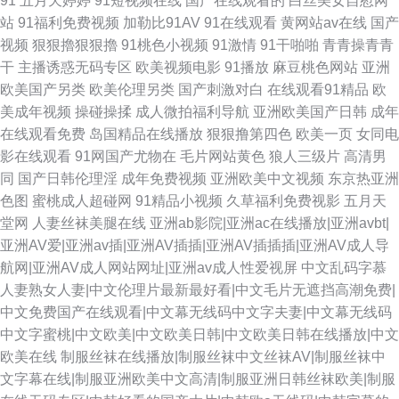
91
五月天婷婷
91短视频在线
国产在线观看的
白丝美女自慰网
站
91福利免费视频
加勒比91AV
91在线观看
黄网站av在线
国产
视频
狠狠擼狠狠擼
91桃色小视频
91激情
91干啪啪
青青操青青
干
主播诱惑无码专区
欧美视频电影
91播放
麻豆桃色网站
亚洲
欧美国产另类
欧美伦理另类
国产刺激对白
在线观看91精品
欧
美成年视频
操碰操揉
成人微拍福利导航
亚洲欧美国产日韩
成年
在线观看免费
岛国精品在线播放
狠狠撸第四色
欧美一页
女同电
影在线观看
91网国产尤物在
毛片网站黄色
狼人三级片
高清男
同
国产日韩伦理淫
成年免费视频
亚洲欧美中文视频
东京热亚洲
色图
蜜桃成人超碰网
91精品小视频
久草福利免费视影
五月天
堂网
人妻丝袜美腿在线
亚洲ab影院|亚洲ac在线播放|亚洲avbt|
亚洲AV爱|亚洲av插|亚洲AV插插|亚洲AV插插插|亚洲AV成人导
航网|亚洲AV成人网站网址|亚洲av成人性爱视屏
中文乱码字慕
人妻熟女人妻|中文伦理片最新最好看|中文毛片无遮挡高潮免费|
中文免费国产在线观看|中文幕无线码中文字夫妻|中文幕无线码
中文字蜜桃|中文欧美|中文欧美日韩|中文欧美日韩在线播放|中文
欧美在线
制服丝袜在线播放|制服丝袜中文丝袜AV|制服丝袜中
文字幕在线|制服亚洲欧美中文高清|制服亚洲日韩丝袜欧美|制服