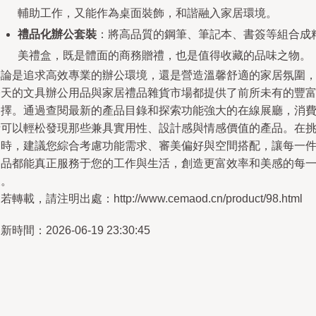
輔助工作，又能作為桌面裝飾，和諧融入家居環境。
禮品化辦公套裝
：將高品質的鋼筆、筆記本、書簽等組合成
美禮盒，既是體面的商務贈禮，也是值得收藏的品味之物。
無論是追求高效專業的辦公環境，還是營造溫馨舒適的家居氛圍
今天的文具辦公用品與家居禮品雜貨市場都提供了前所未有的豐
選擇。通過查閱最新的產品目錄和探索功能強大的在線展廳，消
者可以輕松發現那些兼具實用性、設計感與情感價值的產品。在
選時，建議您綜合考慮功能需求、審美偏好與空間搭配，讓每一
物品都能真正服務于您的工作與生活，創造更富效率和美感的每
天。
若轉載，請注明出處：http://www.cemaod.cn/product/98.html
新時間：2026-06-19 23:30:45