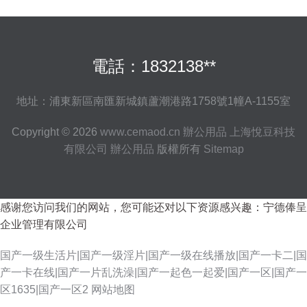
電話：1832138**
地址：浦東新區南匯新城鎮蘆潮港路1758號1幢A-1155室
Copyright © 2026
www.cemaod.cn
辦公用品
上海悅豆科技
有限公司
辦公用品
版權所有
Sitemap
感谢您访问我们的网站，您可能还对以下资源感兴趣：宁德俸呈
企业管理有限公司
国产一级生活片|国产一级淫片|国产一级在线播放|国产一卡二|国
产一卡在线|国产一片乱洗澡|国产一起色一起爱|国产一区|国产一
区1635|国产一区2
网站地图